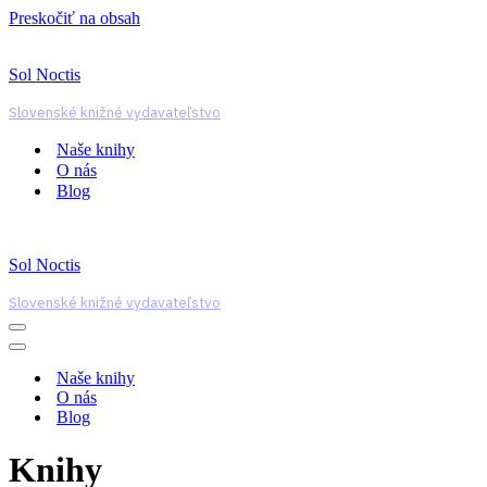
Preskočiť na obsah
Sol Noctis
Slovenské knižné vydavateľstvo
Naše knihy
O nás
Blog
Sol Noctis
Slovenské knižné vydavateľstvo
Menu
navigácie
Menu
navigácie
Naše knihy
O nás
Blog
Knihy