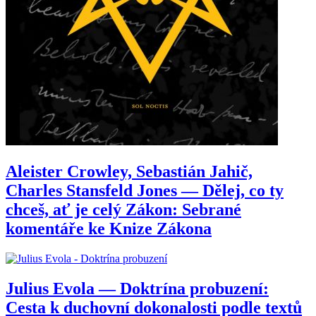
Aleister Crowley, Sebastián Jahič,
Charles Stansfeld Jones — Dělej, co ty
chceš, ať je celý Zákon: Sebrané
komentáře ke Knize Zákona
Julius Evola — Doktrína probuzení:
Cesta k duchovní dokonalosti podle textů