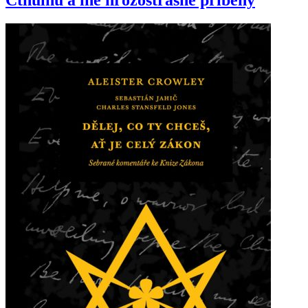
Cthulhu a iné hrôzostrašné príbehy