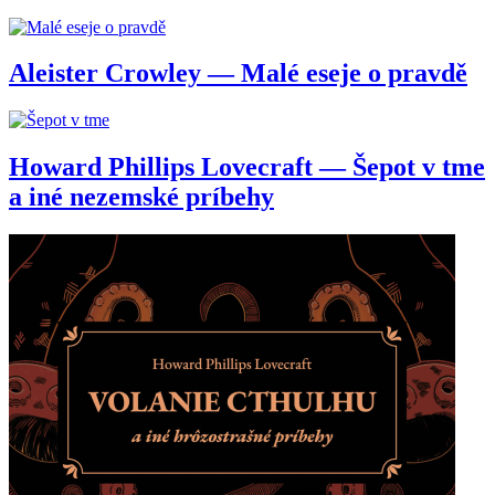
Aleister Crowley — Malé eseje o pravdě
Howard Phillips Lovecraft — Šepot v tme
a iné nezemské príbehy