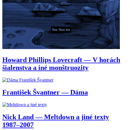
Howard Phillips Lovecraft — V horách
šialenstva a iné monštruozity
František Švantner — Dáma
Nick Land — Meltdown a jiné texty
1987–2007