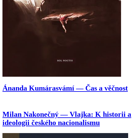
Ánanda Kumárasvámí — Čas a věčnost
Milan Nakonečný — Vlajka: K historii a
ideologii českého nacionalismu