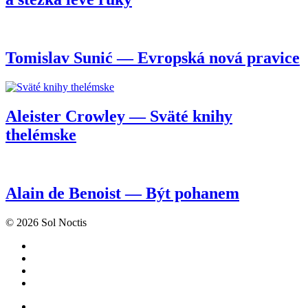
Tomislav Sunić — Evropská nová pravice
Aleister Crowley — Sväté knihy
thelémske
Alain de Benoist — Být pohanem
© 2026 Sol Noctis
facebook
instagram
telegram
mail
facebook