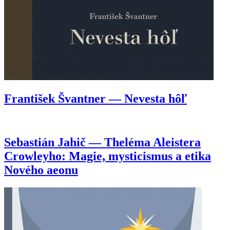
František Švantner — Nevesta hôľ
Sebastián Jahič — Theléma Aleistera
Crowleyho: Magie, mysticismus a etika
Nového aeonu