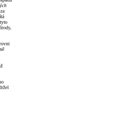
ných
 za
ítá
tyto
írody,
rovni
tně
hž
ho
držel