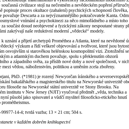
e současná civilizace stojí na nečestném a nevědeckém popření
přízrač
ě popisuje proces okultace (zahalení) psychických schopností člověka,
e považuje Descarta a za nejvýznamnějšího pokračovatele Kanta. Odm
mosmyslové vnímání a psychokinezi za něco mimořádného a místo toho 
 za součást dosud neobjevené a fyzickými zákony nespoutané strany př
ámi zakrývají naše reduktivní moderní „vědecké“ modely.
k uznání a přijetí archetypů Prométhea a Atlanta, které na nevědomé ú
ědecký výzkum a řídí veškeré objevování a tvořivost, které jsou bytos
rám osvojivším si starověkou helénskou kosmopolitní vizi. Ztotožnění se
ským a atlantským duchem považuje, spolu s překlenutím obzorů
ího a západního světa, za příslib nové doby a nové společnosti, v nic
e mezi vědou, náboženstvím, politikou a uměním zcela zbořeny.
orjani, PhD. (*1981) je rozený Newyorčan íránského a severoevropské
skání bakalářského a magisterského titulu na Newyorské univerzitě ob
oru filosofie na Newyorské státní univerzitě ve Stony Brooku. Na
ém institutu v New Jersey (NJIT) vyučoval předmět „věda, technika a
 nyní působí jako spisovatel a vůdčí myslitel filosoficko-etického hnutí
 prométheismus.
99977-14-4; tvrdá vazba; 13 × 21 cm; 504 s.
ostanete v každém dobrém knihkupectví