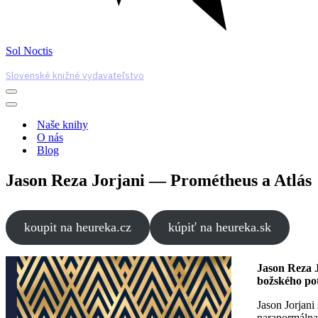
Sol Noctis
Slovenské knižné vydavateľstvo
Menu
navigácie
Menu
navigácie
Naše knihy
O nás
Blog
Jason Reza Jorjani — Prométheus a Atlás
koupit na heureka.cz
kúpiť na heureka.sk
Jason Reza J
božského pot
Jason Jorjani
paranormálna