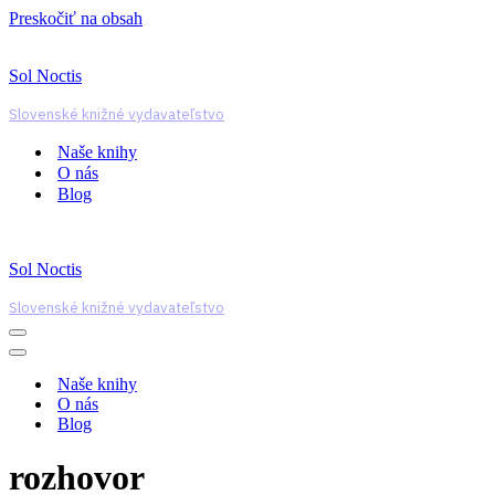
Preskočiť na obsah
Sol Noctis
Slovenské knižné vydavateľstvo
Naše knihy
O nás
Blog
Sol Noctis
Slovenské knižné vydavateľstvo
Menu
navigácie
Menu
navigácie
Naše knihy
O nás
Blog
rozhovor