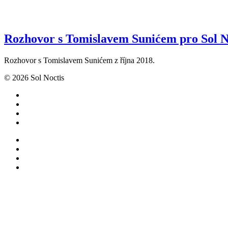
Rozhovor s Tomislavem Sunićem pro Sol Noc
Rozhovor s Tomislavem Sunićem z října 2018.
© 2026 Sol Noctis
facebook
instagram
telegram
mail
facebook
instagram
telegram
mail