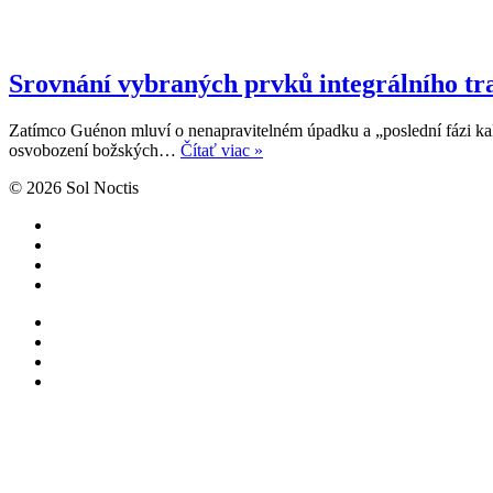
Srovnání vybraných prvků integrálního tr
Zatímco Guénon mluví o nenapravitelném úpadku a „poslední fázi kali
Srovnání
osvobození božských…
Čítať viac »
vybraných
© 2026 Sol Noctis
prvků
integrálního
facebook
tradicionalismu
instagram
R.
telegram
Guénona
mail
a
prométheismu
facebook
J.
instagram
R.
telegram
Jorjaniho
mail