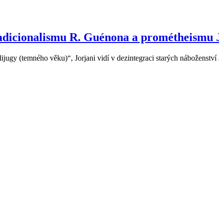
adicionalismu R. Guénona a prométheismu J
jugy (temného věku)“, Jorjani vidí v dezintegraci starých náboženství