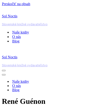
Preskočiť na obsah
Sol Noctis
Slovenské knižné vydavateľstvo
Naše knihy
O nás
Blog
Sol Noctis
Slovenské knižné vydavateľstvo
Menu
navigácie
Menu
navigácie
Naše knihy
O nás
Blog
René Guénon