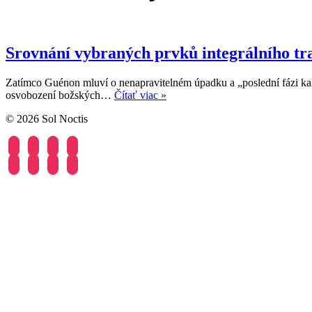
Srovnání vybraných prvků integrálního tr
Zatímco Guénon mluví o nenapravitelném úpadku a „poslední fázi kali
Srovnání
osvobození božských…
Čítať viac »
vybraných
© 2026 Sol Noctis
prvků
integrálního
facebook
instagram
telegram
mail
tradicionalismu
R.
facebook
instagram
telegram
mail
Guénona
a
prométheismu
J.
R.
Jorjaniho