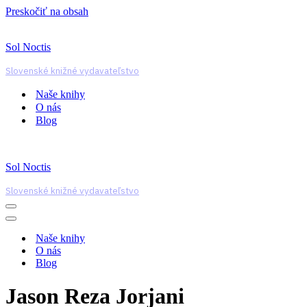
Preskočiť na obsah
Sol Noctis
Slovenské knižné vydavateľstvo
Naše knihy
O nás
Blog
Sol Noctis
Slovenské knižné vydavateľstvo
Menu
navigácie
Menu
navigácie
Naše knihy
O nás
Blog
Jason Reza Jorjani