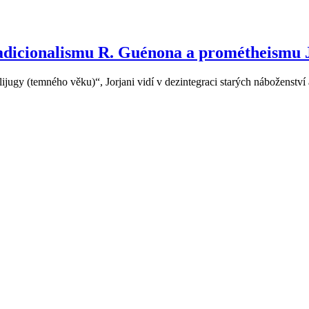
adicionalismu R. Guénona a prométheismu J
jugy (temného věku)“, Jorjani vidí v dezintegraci starých náboženství